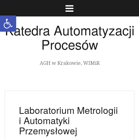
Przeskocz
do
Otwórz pasek narzędzi
treści
Katedra Automatyzacji
Procesów
AGH w Krakowie, WIMiR
Laboratorium Metrologii
i Automatyki
Przemysłowej