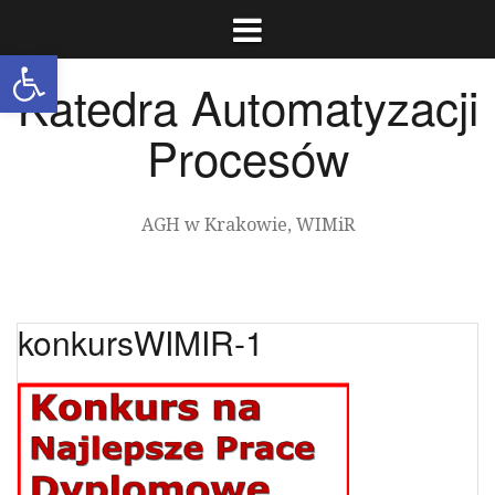
Przeskocz
do
Otwórz pasek narzędzi
treści
Katedra Automatyzacji
Procesów
AGH w Krakowie, WIMiR
konkursWIMIR-1